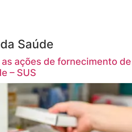
o da Saúde
 as ações de fornecimento d
de – SUS