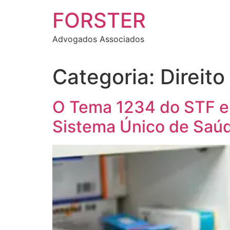
FORSTER
Advogados Associados
Categoria:
Direit
O Tema 1234 do STF e
Sistema Único de Saú