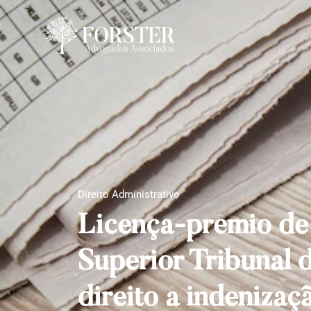
Direito Administrativo
Licença-prêmio de 
Superior Tribunal 
direito à indenizaç