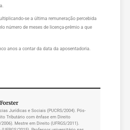
a.
ltiplicando-se a última remuneração percebida
pelo número de meses de licença-prêmio a que
inco anos a contar da data da aposentadoria.
 Forster
cias Jurídicas e Sociais (PUCRS/2004). Pós-
ito Tributário com ênfase em Direito
/2006). Mestre em Direito (UFRGS/2011).
 (UFRGS/2015). Professor universitário nas