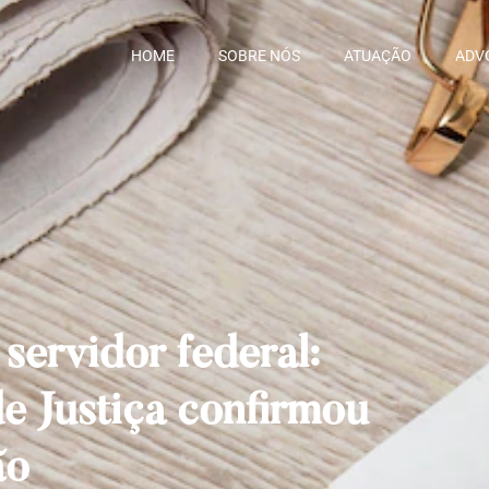
HOME
SOBRE NÓS
ATUAÇÃO
ADV
servidor federal:
de Justiça confirmou
ão