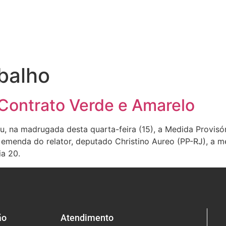
abalho
Contrato Verde e Amarelo
 na madrugada desta quarta-feira (15), a Medida Provisóri
menda do relator, deputado Christino Aureo (PP-RJ), a me
a 20.
ão
Atendimento