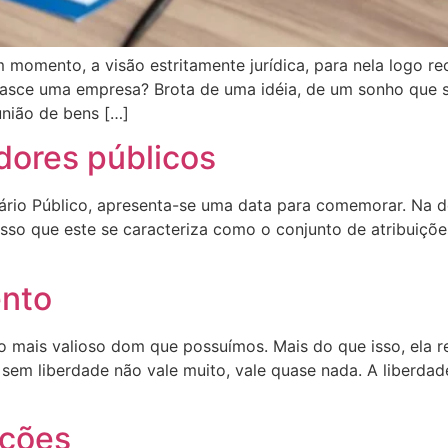
mento, a visão estritamente jurídica, para nela logo rec
sce uma empresa? Brota de uma idéia, de um sonho que se
união de bens […]
ores públicos
ário Público, apresenta-se uma data para comemorar. Na def
sso que este se caracteriza como o conjunto de atribuições
ento
i o mais valioso dom que possuímos. Mais do que isso, ela
 sem liberdade não vale muito, vale quase nada. A liberda
ações