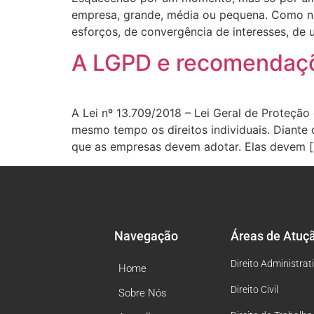
empresa, grande, média ou pequena. Como na
esforços, de convergência de interesses, de 
A LGPD e recomendaçõ
A Lei nº 13.709/2018 – Lei Geral de Proteção
mesmo tempo os direitos individuais. Diante 
que as empresas devem adotar. Elas devem 
Navegação
Áreas de Atuç
Direito Administrat
Home
Direito Civil
Sobre Nós