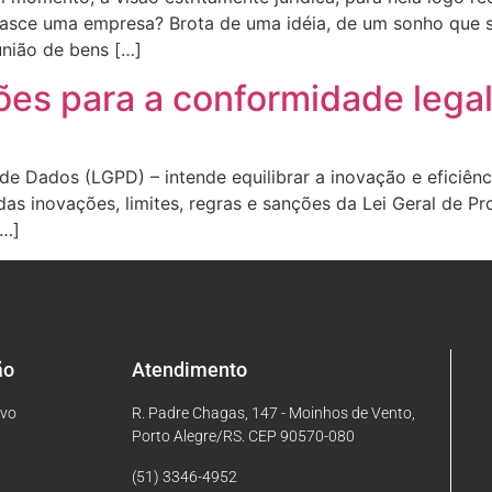
sce uma empresa? Brota de uma idéia, de um sonho que se
união de bens […]
es para a conformidade lega
 de Dados (LGPD) – intende equilibrar a inovação e eficiê
das inovações, limites, regras e sanções da Lei Geral de 
[…]
ão
Atendimento
ivo
R. Padre Chagas, 147 - Moinhos de Vento,
Porto Alegre/RS. CEP 90570-080
(51) 3346-4952