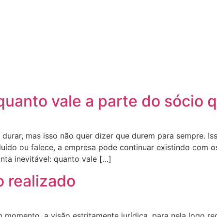
quanto vale a parte do sócio 
urar, mas isso não quer dizer que durem para sempre. Isso
luído ou falece, a empresa pode continuar existindo com o
a inevitável: quanto vale […]
 realizado
mento, a visão estritamente jurídica, para nela logo rec