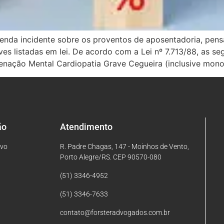
renda incidente sobre os proventos de aposentadoria, pens
es listadas em lei. De acordo com a Lei nº 7.713/88, as se
ienação Mental Cardiopatia Grave Cegueira (inclusive mon
ão
Atendimento
ivo
R. Padre Chagas, 147 - Moinhos de Vento,
Porto Alegre/RS. CEP 90570-080
(51) 3346-4952
(51) 3346-7633
contato@forsteradvogados.com.br